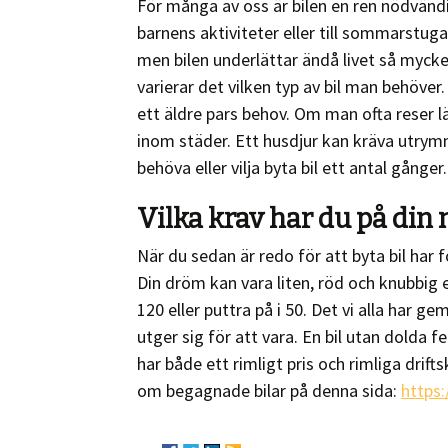
För många av oss är bilen en ren nödvändigh
barnens aktiviteter eller till sommarstug
men bilen underlättar ändå livet så myck
varierar det vilken typ av bil man behöver
ett äldre pars behov. Om man ofta reser
inom städer. Ett husdjur kan kräva utrymm
behöva eller vilja byta bil ett antal gånger.
Vilka krav har du på din n
När du sedan är redo för att byta bil har 
Din dröm kan vara liten, röd och knubbig e
120 eller puttra på i 50. Det vi alla har 
utger sig för att vara. En bil utan dolda fe
har både ett rimligt pris och rimliga drift
om begagnade bilar på denna sida:
https