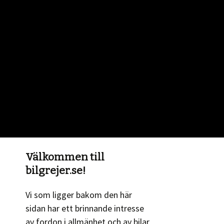
Välkommen till
bilgrejer.se!
Vi som ligger bakom den här
sidan har ett brinnande intresse
av fordon i allmänhet och av bilar