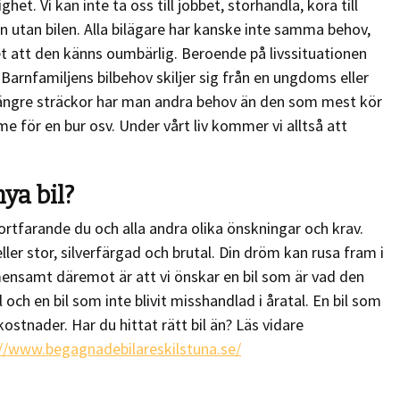
et. Vi kan inte ta oss till jobbet, storhandla, köra till
an utan bilen. Alla bilägare har kanske inte samma behov,
et att den känns oumbärlig. Beroende på livssituationen
. Barnfamiljens bilbehov skiljer sig från en ungdoms eller
 längre sträckor har man andra behov än den som mest kör
e för en bur osv. Under vårt liv kommer vi alltså att
ya bil?
fortfarande du och alla andra olika önskningar och krav.
ller stor, silverfärgad och brutal. Din dröm kan rusa fram i
gemensamt däremot är att vi önskar en bil som är vad den
l och en bil som inte blivit misshandlad i åratal. En bil som
skostnader. Har du hittat rätt bil än? Läs vidare
://www.begagnadebilareskilstuna.se/