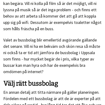
kan begära. Vill ni kolla på film så är det möjligt, vill ni
lyssna på musik så är det inga problem - och finns ett
behov av att arbeta så kommer det att gå att koppla
upp sig på wifi. Dessutom är exempelvis toaletter något
som hålls fräscha på en buss.
Valet av bussbolag blir emellertid avgörande gällande
det senare. Vill ni ha en bekväm och skön resa så måste
ni också ta er tid att jämföra de bussbolag i Uppsala
som finns - hur mycket begär de i pris, vilka typer av
bussar kan man hyra och har de exempelvis bra
omdömen på internet?
Välj rätt bussbolag
En annan detalj att titta närmare på gäller planeringen.
Fördelen med ett bussbolag är att de är experter på att
dels räkna på restid - hur lång tid tar det att åka och var