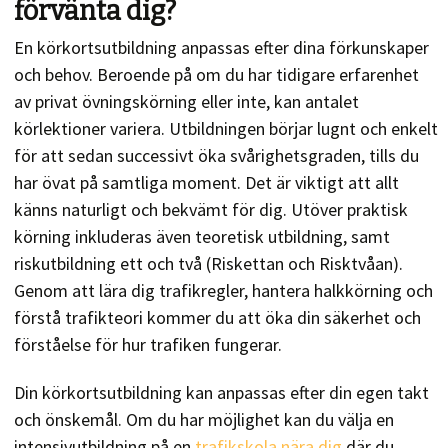
förvänta dig?
En körkortsutbildning anpassas efter dina förkunskaper
och behov. Beroende på om du har tidigare erfarenhet
av privat övningskörning eller inte, kan antalet
körlektioner variera. Utbildningen börjar lugnt och enkelt
för att sedan successivt öka svårighetsgraden, tills du
har övat på samtliga moment. Det är viktigt att allt
känns naturligt och bekvämt för dig. Utöver praktisk
körning inkluderas även teoretisk utbildning, samt
riskutbildning ett och två (Riskettan och Risktvåan).
Genom att lära dig trafikregler, hantera halkkörning och
förstå trafikteori kommer du att öka din säkerhet och
förståelse för hur trafiken fungerar.
Din körkortsutbildning kan anpassas efter din egen takt
och önskemål. Om du har möjlighet kan du välja en
intensivutbildning på en
trafikskola nära dig
där du