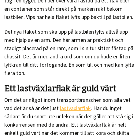
tag i en bygel. Den behöver vara fästad på ett flak eller
en container som står direkt på marken rakt bakom
lastbilen. Vips har hela flaket lyfts upp baktill på lastbilen.
Det nya flaket som ska upp på lastbilen lyfts alltså upp
med hjälp av en arm. Den här armen är praktiskt och
stadigt placerad på en ram, som i sin tur sitter fästad på
chassit. Det är med andra ord som om du hade en liten
lyftkran till ditt förfogande. En som till och med kan lyfta
flera ton.
Ett lastväxlarflak är guld värt
Om det är något inom transportbranschen som alla vet
vad det är så är det just
lastväxlarflak
. Har du inget
sådant är du snart ute ur leken när det gäller att stå sig i
konkurrensen med de andra. Ett lastväxlarflak är helt
enkelt guld värt när det kommer till att köra och skifta