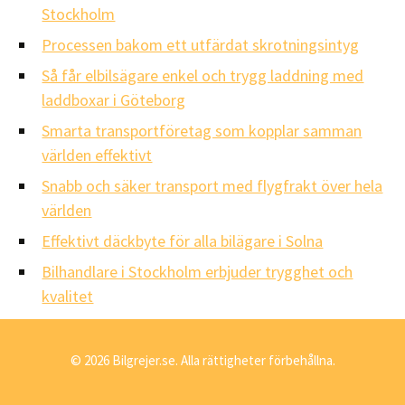
Stockholm
Processen bakom ett utfärdat skrotningsintyg
Så får elbilsägare enkel och trygg laddning med
laddboxar i Göteborg
Smarta transportföretag som kopplar samman
världen effektivt
Snabb och säker transport med flygfrakt över hela
världen
Effektivt däckbyte för alla bilägare i Solna
Bilhandlare i Stockholm erbjuder trygghet och
kvalitet
© 2026 Bilgrejer.se. Alla rättigheter förbehållna.