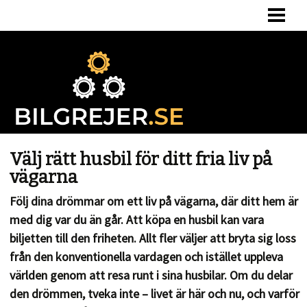
HEM
BERÄKNA BILSKATT
BILSKATT VID ÄGARBYTE
OM OSS
Välj rätt husbil för ditt fria liv på
vägarna
Följ dina drömmar om ett liv på vägarna, där ditt hem är
med dig var du än går. Att köpa en husbil kan vara
biljetten till den friheten. Allt fler väljer att bryta sig loss
från den konventionella vardagen och istället uppleva
världen genom att resa runt i sina husbilar. Om du delar
den drömmen, tveka inte – livet är här och nu, och varför